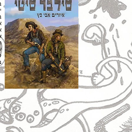
ב
י
ב
א
א
א
ה
ע
ק
ב